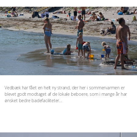
Vedbæk har fået en helt ny strand, der her i sommervarmen er
blevet godt modtaget af de lokale beboere, som i mange år har
ønsket bedre badefaciliteter…