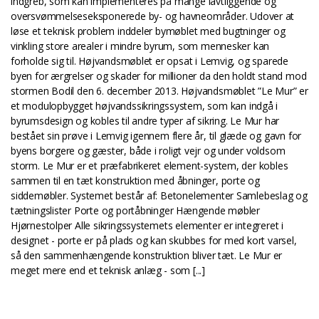
indgreb, som kan implementeres på mange lavtliggende og
oversvømmelseseksponerede by- og havneområder. Udover at
løse et teknisk problem inddeler bymøblet med bugtninger og
vinkling store arealer i mindre byrum, som mennesker kan
forholde sig til. Højvandsmøblet er opsat i Lemvig, og sparede
byen for ærgrelser og skader for millioner da den holdt stand mod
stormen Bodil den 6. december 2013. Højvandsmøblet ”Le Mur” er
et modulopbygget højvandssikringssystem, som kan indgå i
byrumsdesign og kobles til andre typer af sikring. Le Mur har
bestået sin prøve i Lemvig igennem flere år, til glæde og gavn for
byens borgere og gæster, både i roligt vejr og under voldsom
storm. Le Mur er et præfabrikeret element-system, der kobles
sammen til en tæt konstruktion med åbninger, porte og
siddemøbler. Systemet består af: Betonelementer Samlebeslag og
tætningslister Porte og portåbninger Hængende møbler
Hjørnestolper Alle sikringssystemets elementer er integreret i
designet - porte er på plads og kan skubbes for med kort varsel,
så den sammenhængende konstruktion bliver tæt. Le Mur er
meget mere end et teknisk anlæg - som [...]