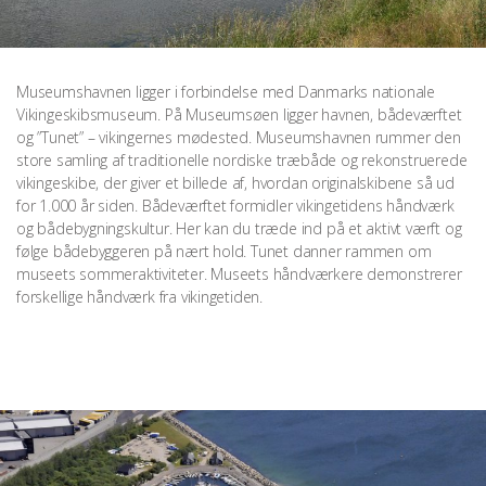
Museumshavnen ligger i forbindelse med Danmarks nationale
Vikingeskibsmuseum. På Museumsøen ligger havnen, bådeværftet
og ”Tunet” – vikingernes mødested. Museumshavnen rummer den
store samling af traditionelle nordiske træbåde og rekonstruerede
vikingeskibe, der giver et billede af, hvordan originalskibene så ud
for 1.000 år siden. Bådeværftet formidler vikingetidens håndværk
og bådebygningskultur. Her kan du træde ind på et aktivt værft og
følge bådebyggeren på nært hold. Tunet danner rammen om
museets sommeraktiviteter. Museets håndværkere demonstrerer
forskellige håndværk fra vikingetiden.