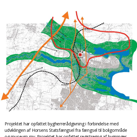
Projektet har opfattet bygherrerådgivning i forbindelse med
udviklingen af Horsens Statsfængsel fra fængsel til boligområde
og museum mv. Projektet har opfattet registrering af bygninger