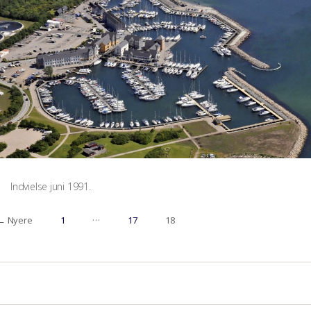
Indvielse juni 1991.
…
←
Nyere
1
17
18
Indlægsinddeling