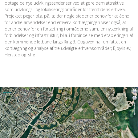
optage de nye udviklingstendenser ved at gøre dem attraktive
som udviklings- og lokaliseringsområder for fremtidens erhverv.
Projektet peger bl.a. på, at der nogle steder er behov for at åbne
for andre anvendelser end erhverv. Kortlægningen viser også, at
der er behov for en fortætning i områderne samt en nytænkning af
forbindelser og infrastruktur, bl.a. i forbindelse med etableringen af
den kommende letbane langs Ring 3. Opgaven har omfattet en
kortlægning og analyse af tre udvalgte erhvervsområder; Ejby/islev,
Hersted og Ishøj.