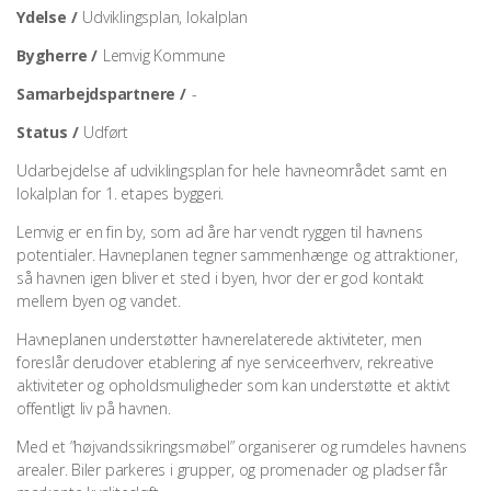
Ydelse /
Udviklingsplan, lokalplan
Bygherre /
Lemvig Kommune
Samarbejdspartnere /
-
Status /
Udført
Udarbejdelse af udviklingsplan for hele havneområdet samt en
lokalplan for 1. etapes byggeri.
Lemvig er en fin by, som ad åre har vendt ryggen til havnens
potentialer. Havneplanen tegner sammenhænge og attraktioner,
så havnen igen bliver et sted i byen, hvor der er god kontakt
mellem byen og vandet.
Havneplanen understøtter havnerelaterede aktiviteter, men
foreslår derudover etablering af nye serviceerhverv, rekreative
aktiviteter og opholdsmuligheder som kan understøtte et aktivt
offentligt liv på havnen.
Med et ”højvandssikringsmøbel” organiserer og rumdeles havnens
arealer. Biler parkeres i grupper, og promenader og pladser får